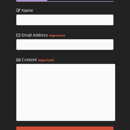
Name
Email Address
important
Content
important