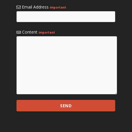
Email Address
important
Content
important