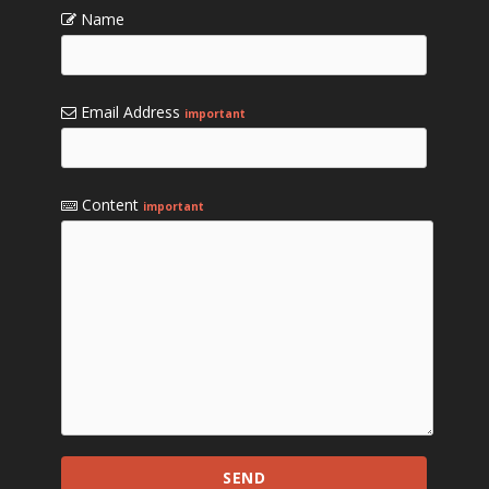
Name
Email Address
important
Content
important