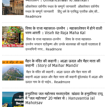
ज्योतिर्लिंग । Omkareshwar Ki Jaankari
ओंकारेश्वर दर्शनीय स्थल के सम्पूर्ण जानकारी ओंकारेश्वर दर्शनीय
स्थल के सम्पूर्ण जानकारी हिंदू धर्म के प्रसिद्ध प्रतीक ओम् की...
Readmore
विश्व के राजा महाकाल-उज्जैन । महाकालेश्वर में होने वाली
भस्म आरती । Visvh Ke Raja Maha Kal
विश्व के राजा महाकाल-उज्जैन विश्व के राजा महाकाल-
उज्जैन भगवान श्रीकृष्ण और उनके बालसखा की पहली पाठशाला है
उज्जयिनी नगर...
Readmore
मैहर के मंदिर की कहानी। आल्हा ऊदल और मैहर माता की
कहानी ।Story of Maihar Mandir
मैहर के मंदिर की कहानी। आल्हा ऊदल और मैहर माता की
कहानी आल्हा ऊदल और मैहर माता की कहानी बुंदेलखंड में आल्हा और
ऊदल नाम के दो भाईय...
Readmore
हनुवंतिया जल महोत्सव मध्यप्रदेश :खंडवा के हनुवंतिया टापू
में "जल महोत्सव" 20 नवंबर से। Hanuvantia Jal
Mahotsav