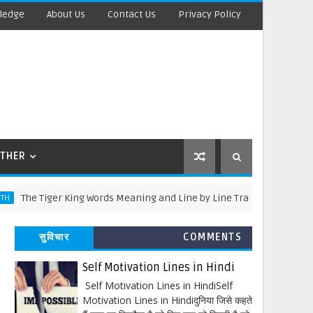
ledge
About Us
Contact Us
Privacy Policy
THER
 Tiger King Words Meaning and Line by Line Translation
1
सुविचार
COMMENTS
Self Motivation Lines in Hindi
Self Motivation Lines in HindiSelf
Motivation Lines in Hindiदुनिया जिसे कहते