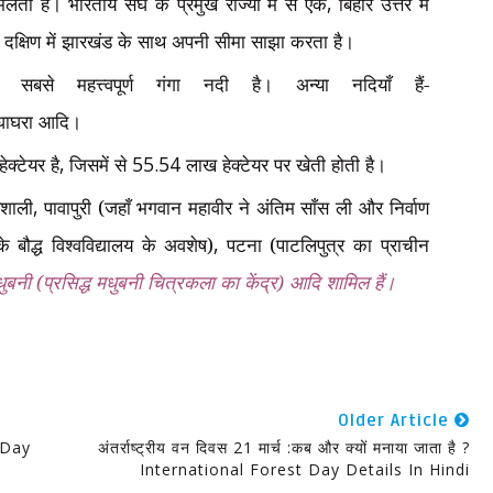
मिलता है। भारतीय संघ के प्रमुख राज्यों में से एक
,
बिहार उत्तर में
और दक्षिण में झारखंड के साथ अपनी सीमा साझा करता है।
ें सबसे महत्त्वपूर्ण गंगा नदी है। अन्या नदियाँ हैं-
घाघरा आदि।
क्टेयर है
,
जिसमें से
55.54
लाख हेक्टेयर पर खेती होती है।
ैशाली
,
पावापुरी (जहाँ भगवान महावीर ने अंतिम साँस ली और निर्वाण
े बौद्ध विश्वविद्यालय के अवशेष)
,
पटना (पाटलिपुत्र का प्राचीन
ुबनी (प्रसिद्ध मधुबनी चित्रकला का केंद्र) आदि शामिल हैं।
Older Article
l Day
अंतर्राष्ट्रीय वन दिवस 21 मार्च :कब और क्यों मनाया जाता है ?
International Forest Day Details In Hindi