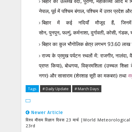
बिहार का उल्लेख वेदों
,
पुराणों
,
महाकाव्यों आदि में 
नेपाल
,
पूर्व में पश्चिम बंगाल
,
पश्चिम में उत्तर प्रदेश 
बिहार में कई नदियाँ मौजूद हैं
,
जिनम
सोन
,
पुनपुन
,
फल्गुं
,
कर्मनाशा
,
दुर्गावती
,
कोसी
,
गंडक
,
बिहार का कुल भौगोलिक क्षेत्र लगभग
93.60
लाख हे
राज्य के प्रमुख पर्यटन स्थलों में: राजगीर
,
नालंदा
,
व
प्राप्त किया)
,
बोधगया
,
विक्रमशिला (उच्चल शिक्षा क
नगर) और सासाराम (शेरशाह सूरी का मकबरा) तथा
मध
Tags
# Daily Update
# March Days
Newer Article
विश्व मौसम विज्ञान दिवस 23 मार्च |World Meteorologica
23rd