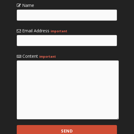
Name
Email Address
important
Content
important