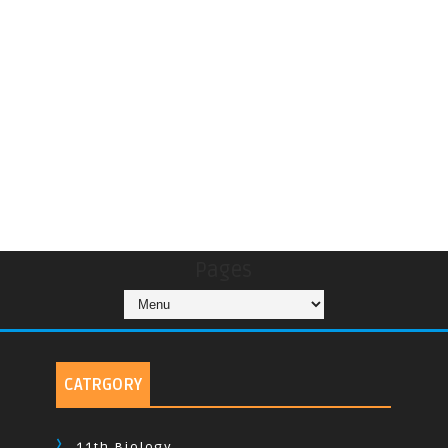
Pages
CATRGORY
11th Biology