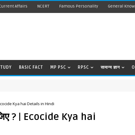
Current Affairs
NCERT
Famous Personality
General Know
STUDY
BASIC FACT
MP PSC
RPSC
सामान्य ज्ञान
O
 | Ecocide Kya hai Details in Hindi
कीजिए ? | Ecocide Kya hai