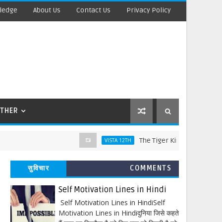
ledge
About Us
Contact Us
Privacy Policy
THER
The Tiger King Words Meaning and
VISTA 12TH
सुविचार
COMMENTS
Self Motivation Lines in Hindi
Self Motivation Lines in HindiSelf
Motivation Lines in Hindiदुनिया जिसे कहते