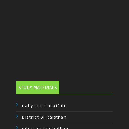
STUDY MATERIALS
Daily Current Affair
District Of Rajsthan
Ethics Of Journalism