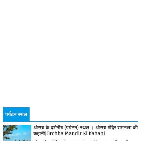
पर्यटन स्थल
ओरछा के दर्शनीय (पर्यटन) स्थल । ओरछा मंदिर रामलला की
कहानी|Orchha Mandir Ki Kahani