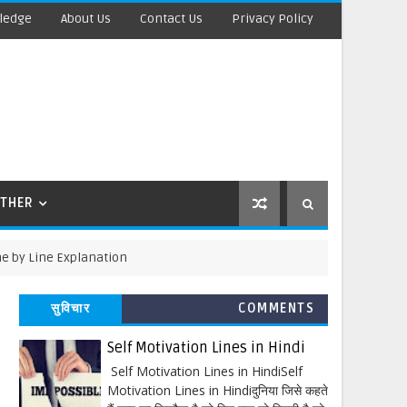
ledge
About Us
Contact Us
Privacy Policy
THER
e Explanation
सुविचार
COMMENTS
Self Motivation Lines in Hindi
Self Motivation Lines in HindiSelf
Motivation Lines in Hindiदुनिया जिसे कहते