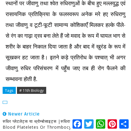
स्थानों पर जीवाणु तथा श्वेत रुधिराणुओं के बीच हुए मल्लयुद्ध एवं
रासायनिक प्रतिक्रिया के फलस्वरूप अनेक मरे हए रुधिराणु
तथा जीवाणु व टूटी-फूटी सामान्य कोशिकाएँ मिलकर हल्के पीले-
से रंग का गाढ़ा द्रव बना लेते हैं जो मवाद के रूप में घायल भाग से
शरीर के बाहर निकाल दिया जाता है और बाद में खुरंड के रूप में
सूखकर हट जाता है। इतने कड़े प्रतिरोध के पश्चात् भी अगर
जीवाणु रुधिर परिसंचरण में पहुँच जाए तब ही रोग फैलने की
सम्भावना होती है.
Tags
# 11th Biology
Newer Article
रुधिर प्लेटलेट्स या थ्रोम्बोसाइट्स |रुधिराणुओं का जीवनकाल एवं उत्पति |
F
T
W
P
S
a
w
h
i
h
Blood Plateletes Or Thrombocytes
c
i
a
n
a