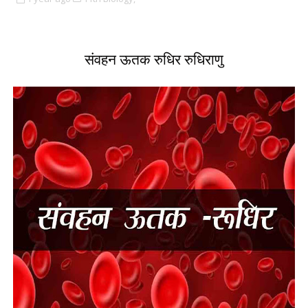
संवहन ऊतक रुधिर रुधिराणु