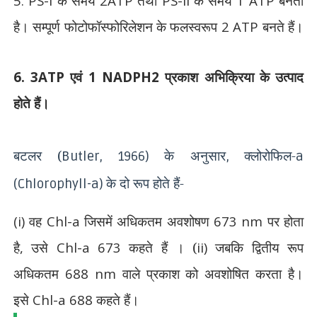
5. PS-I
के समय
2ATP
तथा
PS-II
के समय
1 ATP
बनता
है। सम्पूर्ण फोटोफॉस्फोरिलेशन के फलस्वरूप
2 ATP
बनते हैं।
6. 3ATP
एवं
1 NADPH2
प्रकाश अभिक्रिया के उत्पाद
होते हैं।
बटलर (
के अनुसार
क्लोरोफिल-
Butler, 1966)
,
a
के दो रूप होते हैं-
(Chlorophyll-a)
(i)
वह
Chl-a
जिसमें अधिकतम अवशोषण
673 nm
पर होता
है
,
उसे
Chl-a 673
कहते हैं । (
ii)
जबकि द्वितीय रूप
अधिकतम
688 nm
वाले प्रकाश को अवशोषित करता है।
इसे
Chl-a 688
कहते हैं।