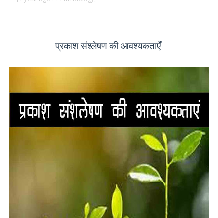
प्रकाश संश्लेषण की आवश्यकताएँ