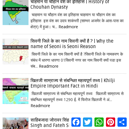
चाहमान या चौहान वंश का इतिहास | History of
Chouhan Dynasty
चाहमान या चौहान वंश का इतिहास चाहमान या चौहान वंश का
इतिहास इस वंश का उदय शाकंभरी (साम्भर अजमेर के आस-पास का
क्षेत्र) में हुआ। च...
Readmore
सिवनी जिले के का नाम सिवनी क्यों है ? | Why the
name of Seoni is Seoni Reason
सिवनी जिले के का नाम सिवनी क्यों है ?सिवनी जिले के नामकरण के
संबंध में धारणा धारणा 01सिवनी नगर का नाम सिवनी क्यों पडा इस
संब...
Readmore
खिलजी साम्राज्य से संबन्धित महत्वपूर्ण तथ्य | Khilji
Empire Important Fact in Hindi
खिलजी साम्राज्य से संबन्धित महत्वपूर्ण तथ्य खिलजी साम्राज्य से
संबन्धित महत्वपूर्ण तथ्य 1290 ई. में फिरोज खिलजी ने अं...
Readmore
F
T
W
P
S
साहिबजादा जोरावर सिंह और फतेह सिंह कौन थे | Joravar
a
w
h
i
h
Singh and Fateh Singh in Hindi
c
i
a
n
a