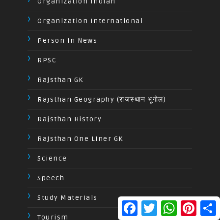
Organization Indian
Organization International
Person In News
RPSC
Rajsthan GK
Rajsthan Geography (राजस्थान भूगोल)
Rajsthan History
Rajsthan One Liner GK
Science
Speech
Study Materials
F
T
W
P
S
a
w
h
i
h
Tourism
c
i
a
n
a