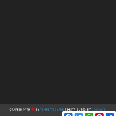
CRAFTED WITH
BY
TEMPLATESYARD
| DISTRIBUTED BY
GOOYAABI
F
T
W
P
S