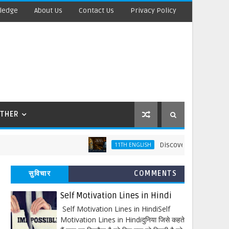
ledge
About Us
Contact Us
Privacy Policy
THER
Discovering Tut: The Saga Co
11TH ENGLISH
सुविचार
COMMENTS
Self Motivation Lines in Hindi
Self Motivation Lines in HindiSelf
Motivation Lines in Hindiदुनिया जिसे कहते