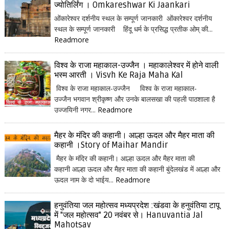
ज्योतिर्लिंग । Omkareshwar Ki Jaankari
ओंकारेश्वर दर्शनीय स्थल के सम्पूर्ण जानकारी ओंकारेश्वर दर्शनीय
स्थल के सम्पूर्ण जानकारी हिंदू धर्म के प्रसिद्ध प्रतीक ओम् की...
Readmore
विश्व के राजा महाकाल-उज्जैन । महाकालेश्वर में होने वाली
भस्म आरती । Visvh Ke Raja Maha Kal
विश्व के राजा महाकाल-उज्जैन विश्व के राजा महाकाल-
उज्जैन भगवान श्रीकृष्ण और उनके बालसखा की पहली पाठशाला है
उज्जयिनी नगर...
Readmore
मैहर के मंदिर की कहानी। आल्हा ऊदल और मैहर माता की
कहानी ।Story of Maihar Mandir
मैहर के मंदिर की कहानी। आल्हा ऊदल और मैहर माता की
कहानी आल्हा ऊदल और मैहर माता की कहानी बुंदेलखंड में आल्हा और
ऊदल नाम के दो भाईय...
Readmore
हनुवंतिया जल महोत्सव मध्यप्रदेश :खंडवा के हनुवंतिया टापू
में "जल महोत्सव" 20 नवंबर से। Hanuvantia Jal
Mahotsav