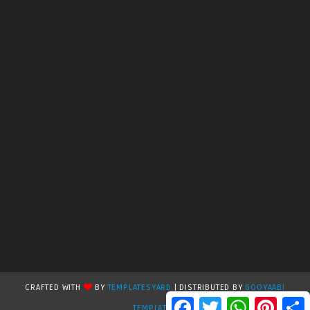
CRAFTED WITH
BY
TEMPLATESYARD
| DISTRIBUTED BY
GOOYAABI
F
T
W
P
S
TEMPLATES