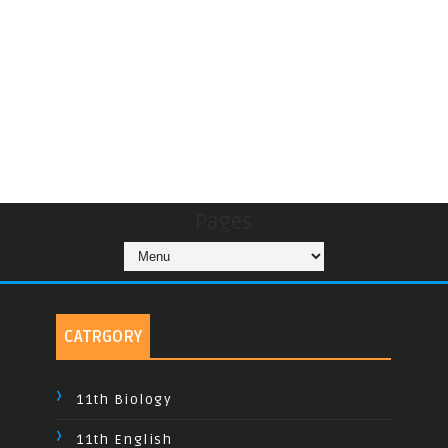
Pages
CATRGORY
11th Biology
11th English