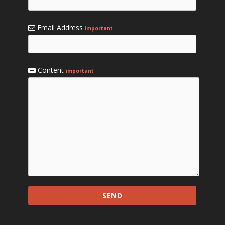
Email Address
important
Content
important