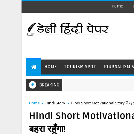
Home
HOME
TOURISM SPOT
JOURNALISM 
BREAKING
Home
Hindi Story
Hindi Short Motivational Story मैं बहरा था
Hindi Short Motivational S
बहरा रहूँगा!