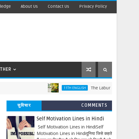
ledge
About Us
Contact Us
Privacy Policy
THER
The Laburnum Top Words Meaning
11TH ENGLISH
सुविचार
COMMENTS
Self Motivation Lines in Hindi
Self Motivation Lines in HindiSelf
Motivation Lines in Hindiदुनिया जिसे कहते