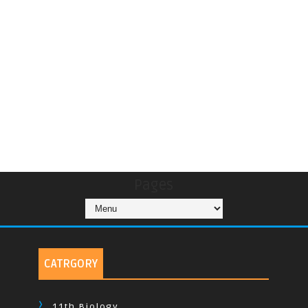
Pages
CATRGORY
11th Biology