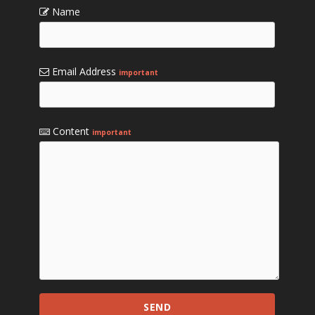
Name
Email Address
important
Content
important