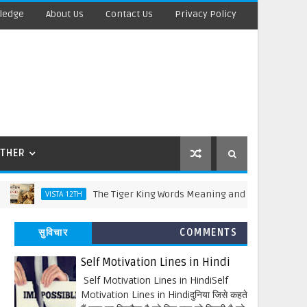
ledge
About Us
Contact Us
Privacy Policy
THER
The Tiger King Words Meaning and Line by Line Translati
VISTA 12TH
सुविचार
COMMENTS
Self Motivation Lines in Hindi
Self Motivation Lines in HindiSelf
Motivation Lines in Hindiदुनिया जिसे कहते