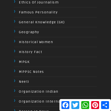
Ethics Of Journalism
Famous Personality
General Knowledge (GK)
Geography
Historical Women
History Fact
MPGK
MPPSC Notes
Neeti
Organization Indian
Organization International
F
T
W
P
S
a
w
h
i
h
c
i
a
n
a