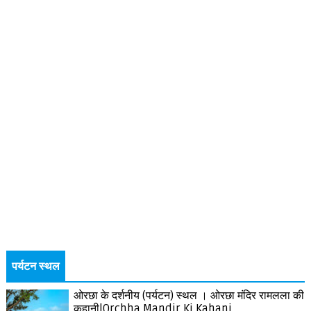
पर्यटन स्थल
ओरछा के दर्शनीय (पर्यटन) स्थल । ओरछा मंदिर रामलला की
कहानी|Orchha Mandir Ki Kahani