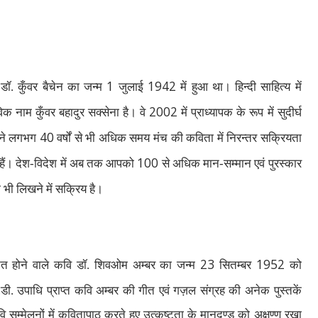
1
1942
डॉ. कुँवर बैचेन का जन्‍म
जुलाई
में हुआ था। हिन्‍दी साहित्‍य में
2002
तविक नाम कुँवर बहादुर सक्‍सेना है। वे
में प्राध्‍यापक के रूप में सुदीर्घ
40
ेन ने लगभग
वर्षों से भी अधिक समय मंच की कविता में निरन्‍तर सक्रियता
100
िये हैं। देश-विदेश में अब तक आपको
से अधिक मान-सम्‍मान एवं पुरस्‍कार
ो भी लिखने में सक्रिय है।
23
1952
मानित होने वाले कवि डॉ. शिवओम अम्‍बर का जन्‍म
सितम्‍बर
को
च.डी. उपाधि प्राप्‍त कवि अम्‍बर की गीत एवं गज़ल संग्रह की अनेक पुस्‍तकें
सम्‍मेलनों में कवितापाठ करते हुए उत्‍कृष्‍टता के मानदण्‍ड को अक्षुण्‍ण रखा