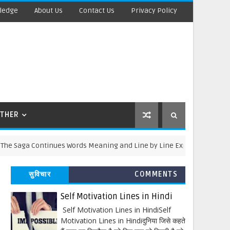
ledge
About Us
Contact Us
Privacy Policy
THER
a Continues Words Meaning and Line by Line Explanation
सुविचार
COMMENTS
Self Motivation Lines in Hindi
Self Motivation Lines in HindiSelf
Motivation Lines in Hindiदुनिया जिसे कहते