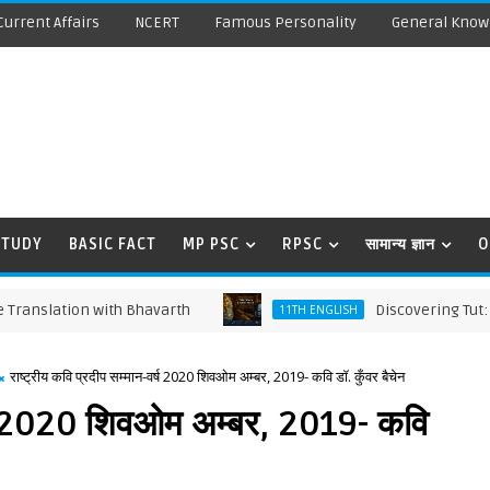
Current Affairs
NCERT
Famous Personality
General Know
STUDY
BASIC FACT
MP PSC
RPSC
सामान्य ज्ञान
O
tion with Bhavarth
Discovering Tut: The Sag
11TH ENGLISH
राष्‍ट्रीय कवि प्रदीप सम्‍मान-वर्ष 2020 शिवओम अम्‍बर, 2019- कवि डॉ. कुँवर बैचेन
-वर्ष 2020 शिवओम अम्‍बर, 2019- कवि