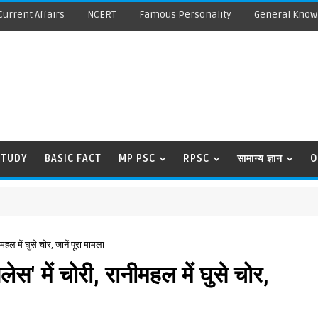
Current Affairs
NCERT
Famous Personality
General Know
STUDY
BASIC FACT
MP PSC
RPSC
सामान्य ज्ञान
O
हल में घुसे चोर, जानें पूरा मामला
स' में चोरी, रानीमहल में घुसे चोर,