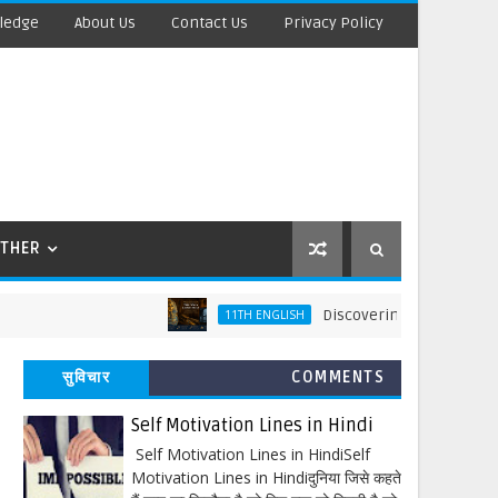
ledge
About Us
Contact Us
Privacy Policy
THER
Discovering Tut: The Saga Conti
11TH ENGLISH
सुविचार
COMMENTS
Self Motivation Lines in Hindi
Self Motivation Lines in HindiSelf
Motivation Lines in Hindiदुनिया जिसे कहते