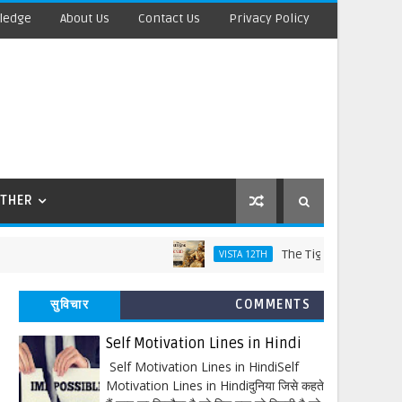
ledge
About Us
Contact Us
Privacy Policy
THER
The Tiger King Words Meanin
VISTA 12TH
सुविचार
COMMENTS
Self Motivation Lines in Hindi
Self Motivation Lines in HindiSelf
Motivation Lines in Hindiदुनिया जिसे कहते