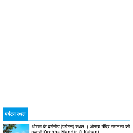
पर्यटन स्थल
ओरछा के दर्शनीय (पर्यटन) स्थल । ओरछा मंदिर रामलला की
कहानी|Orchha Mandir Ki Kahani