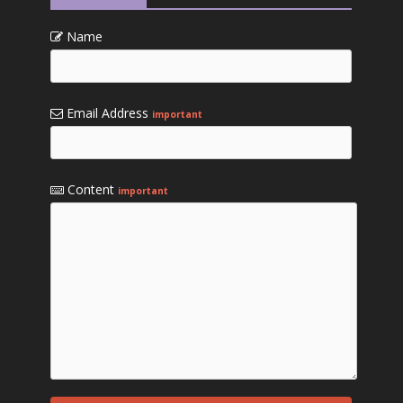
Name
Email Address
important
Content
important