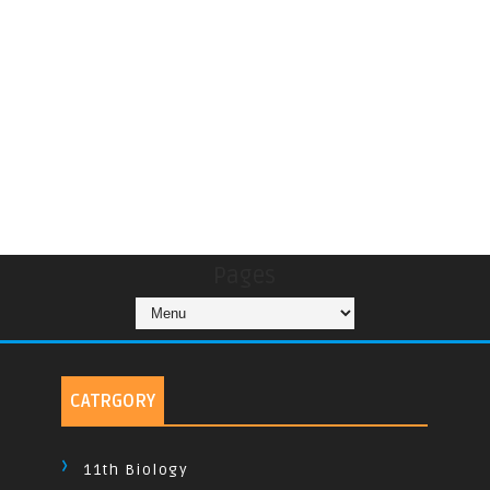
Pages
CATRGORY
11th Biology