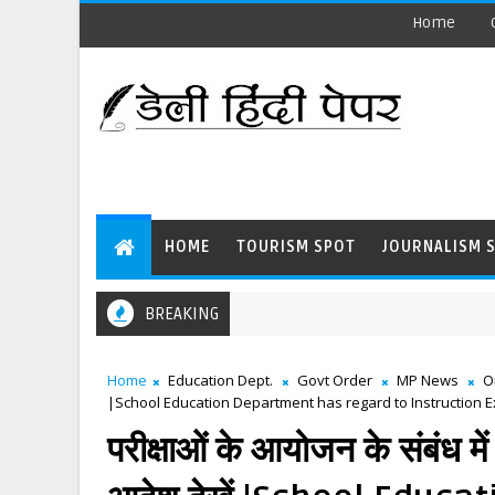
Home
HOME
TOURISM SPOT
JOURNALISM 
BREAKING
Home
Education Dept.
Govt Order
MP News
O
|School Education Department has regard to Instruction 
परीक्षाओं के आयोजन के संबंध में 