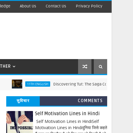
ledge
About Us
Contact Us
Privacy Policy
THER
Discovering Tut: The Saga Continues Words Meanin
11TH ENGLISH
सुविचार
COMMENTS
Self Motivation Lines in Hindi
Self Motivation Lines in HindiSelf
Motivation Lines in Hindiदुनिया जिसे कहते