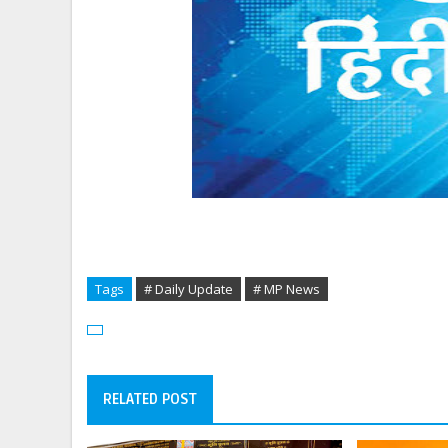
Tags
# Daily Update
# MP News
RELATED POST