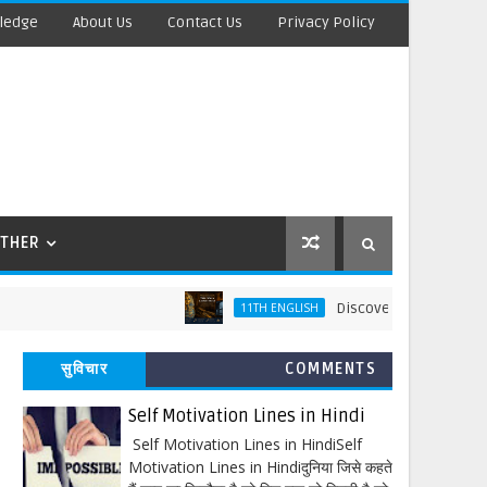
ledge
About Us
Contact Us
Privacy Policy
THER
Discovering Tut: The Saga Con
11TH ENGLISH
सुविचार
COMMENTS
Self Motivation Lines in Hindi
Self Motivation Lines in HindiSelf
Motivation Lines in Hindiदुनिया जिसे कहते