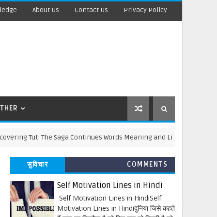
ledge
About Us
Contact Us
Privacy Policy
THER
 Tut: The Saga Continues Words Meaning and Line by Line Explanatio
सुविचार
COMMENTS
Self Motivation Lines in Hindi
Self Motivation Lines in HindiSelf
Motivation Lines in Hindiदुनिया जिसे कहते