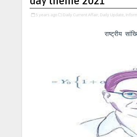
day theme 2021
5 years ago
Daily Current Affair,
Daily Update,
Inform
राष्ट्रीय सां