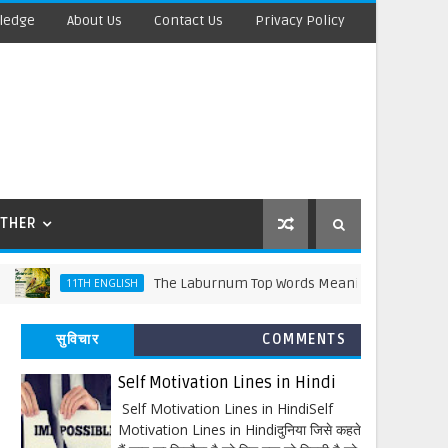
ledge
About Us
Contact Us
Privacy Policy
THER
The Laburnum Top Words Meaning and Line by Line T
11TH ENGLISH
सुविचार
COMMENTS
Self Motivation Lines in Hindi
Self Motivation Lines in HindiSelf
Motivation Lines in Hindiदुनिया जिसे कहते