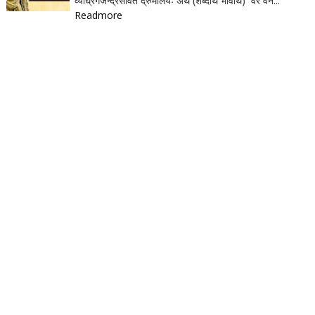
व्याघ्रगजेन्द्रसेवितं द्रुमालयः अर्थ (शब्दार्थ भावार्थ) वरं वन...
Readmore