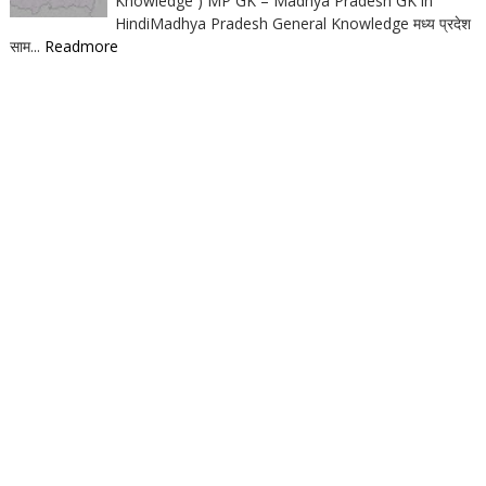
Knowledge ) MP GK – Madhya Pradesh GK in
HindiMadhya Pradesh General Knowledge मध्य प्रदेश
साम...
Readmore