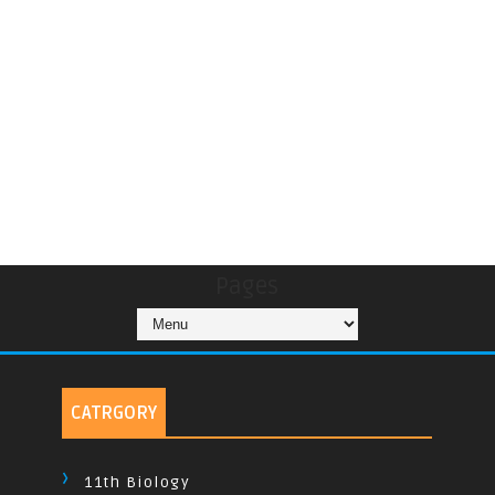
Pages
CATRGORY
11th Biology