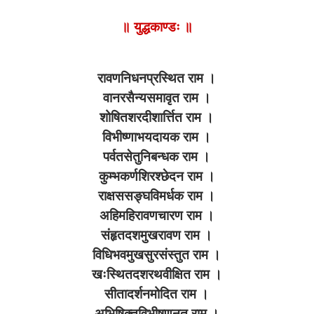
॥ युद्धकाण्डः ॥
रावणनिधनप्रस्थित राम ।
वानरसैन्यसमावृत राम ।
शोषितशरदीशार्त्तित राम ।
विभीष्णाभयदायक राम ।
पर्वतसेतुनिबन्धक राम ।
कुम्भकर्णशिरश्छेदन राम ।
राक्षससङ्घविमर्धक राम ।
अहिमहिरावणचारण राम ।
संहृतदशमुखरावण राम ।
विधिभवमुखसुरसंस्तुत राम ।
खःस्थितदशरथवीक्षित राम ।
सीतादर्शनमोदित राम ।
अभिषिक्तविभीषणनुत राम ।