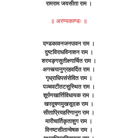
रामराम जयसीता राम ।
॥ अरण्यकाण्डः ॥
दण्डकावनजनपावन राम ।
दुष्टविराधविनाशन राम ।
शरभङ्गसुतीक्ष्णार्चित राम ।
अगस्त्यानुग्रहवर्दित राम ।
गृध्राधिपसंसेवित राम ।
पञ्चवटीतटसुस्थित राम ।
शूर्पणखार्त्तिविधायक राम ।
खरदूषणमुखसूदक राम ।
सीताप्रियहरिणानुग राम ।
मारीचार्तिकृताशुग राम ।
विनष्टसीतान्वेषक राम ।