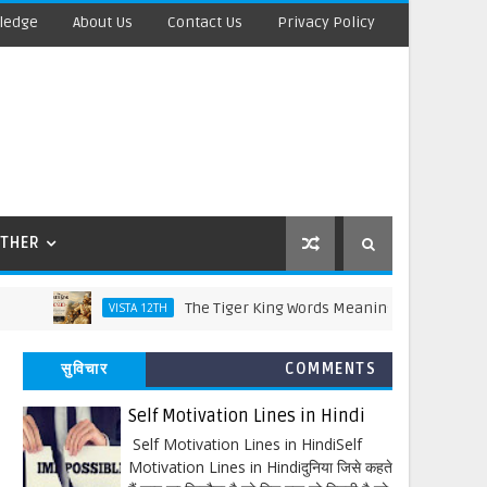
ledge
About Us
Contact Us
Privacy Policy
THER
The Tiger King Words Meaning and Line by Line Tra
VISTA 12TH
सुविचार
COMMENTS
Self Motivation Lines in Hindi
Self Motivation Lines in HindiSelf
Motivation Lines in Hindiदुनिया जिसे कहते