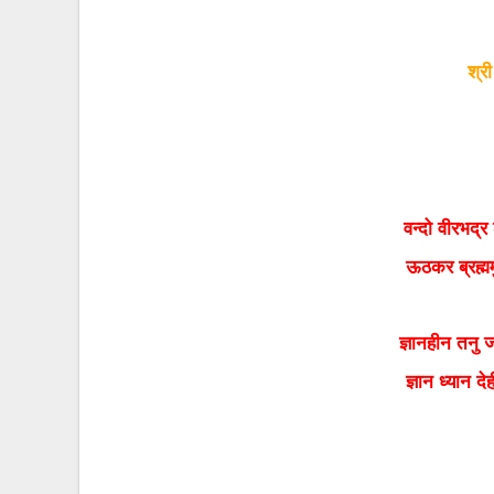
श्र
वन्‍दो वीरभद
ऊठकर ब्रह्मम
ज्ञानहीन तनु
ज्ञान ध्‍यान द