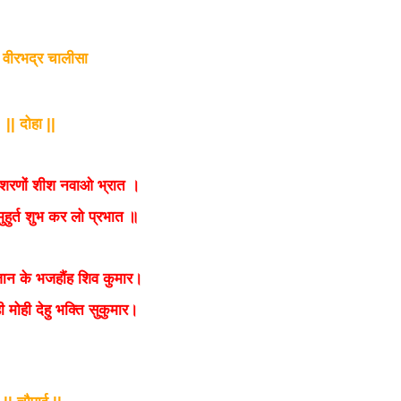
ी वीरभद्र चालीसा
दोहा
||
||
्र शरणों शीश नवाओ भ्रात ।
ुहुर्त शुभ कर लो प्रभात ॥
 जान के भजहौंह शिव कुमार।
ेही मोही देहु भक्‍ति सुकुमार।