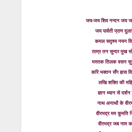
जय-जय शिव नन्‍दन जय जगव
जय पार्वती प्राण दु
कमल सदृश्‍य नयन विशा
ताम्र तन सुन्‍दर मुख 
मस्‍तक तिलक वसन सु
करि भक्‍तन सँग हास 
लखि शक्‍ति की महि
ज्ञान ध्‍यान से दर
नाथ अनाथों के वीर
वीरभद्र मम कुमति न
वीरभद्र जब नाम क