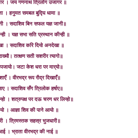
गर । जय गणनाथ त्रिलोग उजागर ॥
ना । हनुमत समबल बुद्घि धामा ॥
ठानी । सदाशिव बिन सफल यज्ञ जानी॥
‍ही । यज्ञ सभा सति प्रस्‍थान कीन्‍ही ॥
राखा । सदाशिव करि दियो अनदेखा ॥
ाख्‍यौ। तत्‍क्षण सती सशरीर त्‍यागो॥
पजायो। जटा केश धरा पर मार्‌यो॥
िशाएँ । वीरभद्र रूप रौद्र दिखाएँ॥
ैलाए । सदाशिव सँग त्रिलोक हर्षाए॥
्‍हो । शत्रुपक्ष पर दऊ चरण धर लिन्‍हो॥
स मचायो । आज्ञा शिव की पाने आयो ॥
ारी । त्रिमस्‍तक सहस्र भुजधारी॥
आई । भ्राता वीरभद्र की नाई ॥