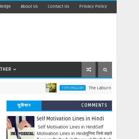
ledge
About Us
Contact Us
Privacy Policy
THER
The Laburnum Top Words Meaning 
11TH ENGLISH
सुविचार
COMMENTS
Self Motivation Lines in Hindi
Self Motivation Lines in HindiSelf
Motivation Lines in Hindiदुनिया जिसे कहते