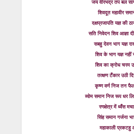
जय वीरभद्र तप बल सा
शिवदूत महावीर समा
दक्षप्रजापति यज्ञ की 
सति निवेदन शिव आज्ञा दीन्
सबहु देवन भाग यज्ञ 
शिव के भाग यज्ञ नहीं र
शिव का क्रोध चरम उ
तत्‍क्षण टँकार उठी द
कृष्‍ण वर्ण निज तन फ
व्‍योम समान निज रूप धर लिन
रणक्षेत्र में ध्‍वँ
सिंह समान गर्जना भ
महाकाली प्रकटहु 