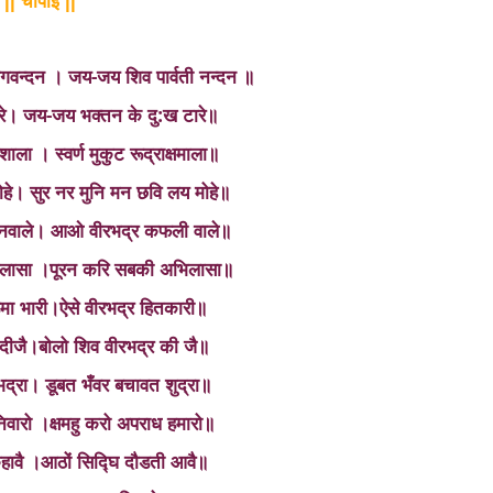
चौपाई
||
||
न्‍दन । जय-जय शिव पार्वती नन्‍दन ॥
लारे। जय-जय भक्‍तन के दु:ख टारे॥
ला । स्वर्ण मुकुट रूद्राक्षमाला॥
सोहे। सुर नर मुनि मन छवि लय मोहे॥
नवाले। आओ वीरभद्र कफली वाले॥
विलासा ।पूरन करि सबकी अभिलासा॥
मा भारी।ऐसे वीरभद्र हितकारी॥
्शन दीजै।बोलो शिव वीरभद्र की जै॥
भद्रा। डूबत भँवर बचावत शुद्रा॥
िवारो ।क्षमहु करो अपराध हमारो॥
हावै ।आठों सिद्घि दौडती आवै॥