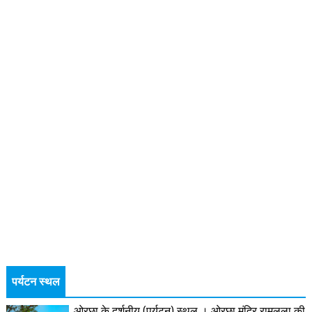
पर्यटन स्थल
ओरछा के दर्शनीय (पर्यटन) स्थल । ओरछा मंदिर रामलला की