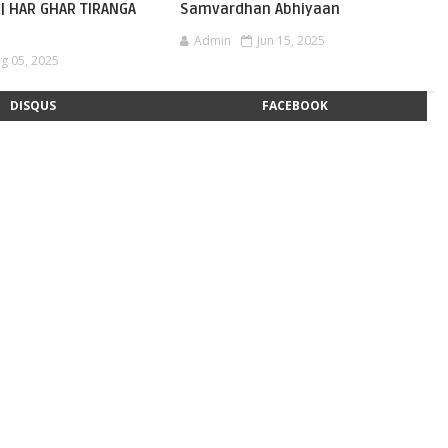
ान | HAR GHAR TIRANGA
Samvardhan Abhiyaan
Admin
Jun 15, 2025
g 05, 2025
DISQUS
FACEBOOK