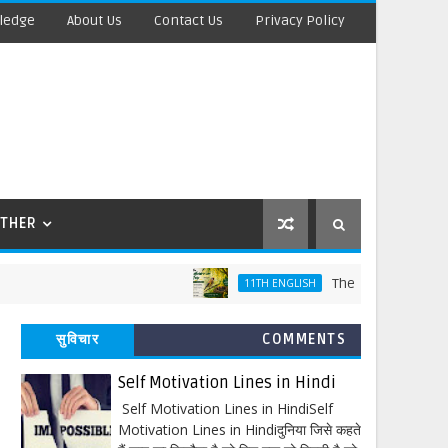
ledge
About Us
Contact Us
Privacy Policy
THER
The Laburnum Top Words M
11TH ENGLISH
सुविचार
COMMENTS
Self Motivation Lines in Hindi
Self Motivation Lines in HindiSelf
Motivation Lines in Hindiदुनिया जिसे कहते