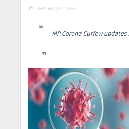
5 years ago
MP News,
MP Corona Curfew updates : कोरो