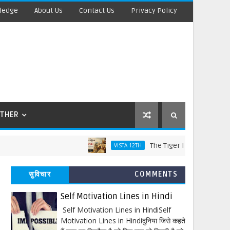
ledge
About Us
Contact Us
Privacy Policy
THER
The Tiger King Words Meaning an
VISTA 12TH
सुविचार
COMMENTS
Self Motivation Lines in Hindi
Self Motivation Lines in HindiSelf
Motivation Lines in Hindiदुनिया जिसे कहते