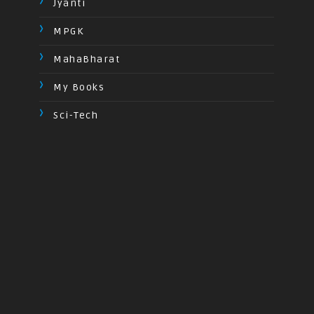
Jyanti
MPGK
MahaBharat
My Books
Sci-Tech