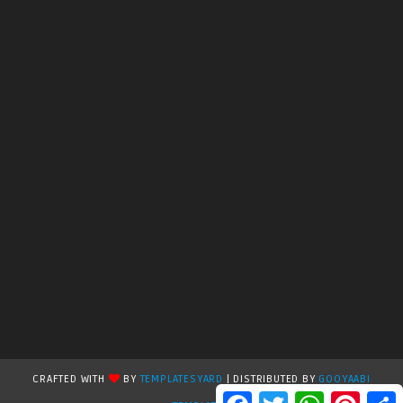
CRAFTED WITH
BY
TEMPLATESYARD
| DISTRIBUTED BY
GOOYAABI
F
T
W
P
S