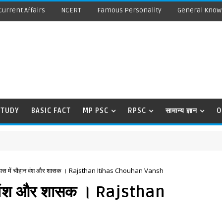
Current Affairs
NCERT
Famous Personality
General Know
STUDY
BASIC FACT
MP PSC
RPSC
सामान्य ज्ञान
O
िहास में चौहान वंश और शासक । Rajsthan Itihas Chouhan Vansh
ान वंश और शासक । Rajsthan