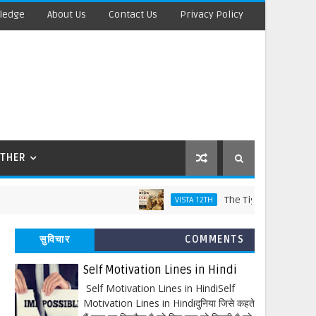
ledge
About Us
Contact Us
Privacy Policy
THER
The Tiger King Words Meaning
VISTA 12TH
सुविचार
COMMENTS
Self Motivation Lines in Hindi
Self Motivation Lines in HindiSelf
Motivation Lines in Hindiदुनिया जिसे कहते