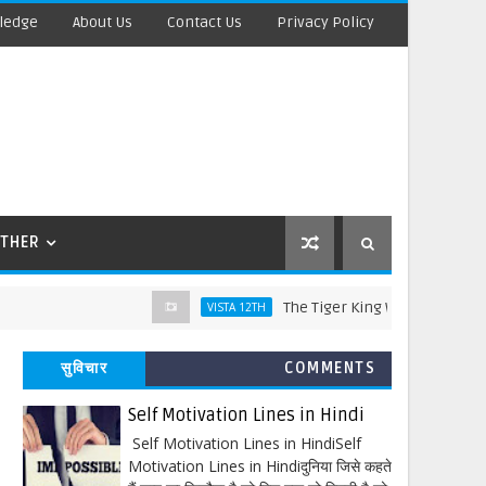
ledge
About Us
Contact Us
Privacy Policy
THER
The Tiger King Words Meaning and Lin
VISTA 12TH
सुविचार
COMMENTS
Self Motivation Lines in Hindi
Self Motivation Lines in HindiSelf
Motivation Lines in Hindiदुनिया जिसे कहते