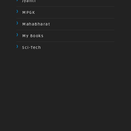
Jyanti
MPGK
MahaBharat
My Books
Sci-Tech