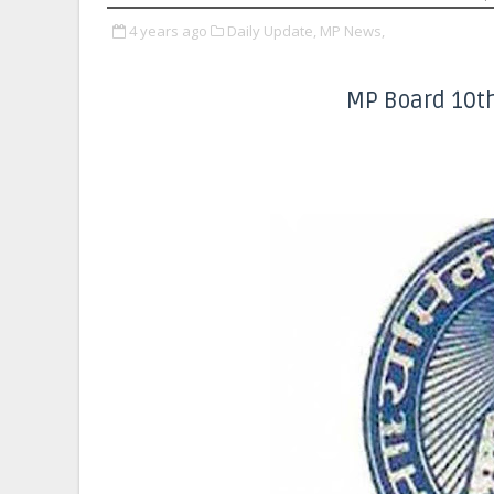
4 years ago
Daily Update,
MP News,
MP Board 10th