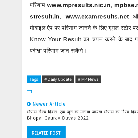
परिणाम
www.mpresults.nic.in
,
mpbse.m
stresult.in
,
www.examresults.net
औ
मोबाइल
ऐप
पर
परिणाम
जानने
के
लिए
गूगल
स्टोर
प
Know Your Result
का
चयन
करने
के
बाद
प
परीक्षा
परिणाम
जान
सकेंगे।
Tags
# Daily Update
# MP News
Newer Article
भोपाल गौरव दिवस :एक जून को मनाया जायेगा भोपाल का गौरव दि
Bhopal Gaurav Duvas 2022
RELATED POST