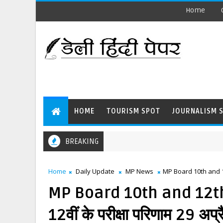
Home
HOME
TOURISM SPOT
JOURNALISM 
BREAKING
Home
Daily Update
MP News
MP Board 10th and 12th 
MP Board 10th and 12th 
12वीं के परीक्षा परिणाम 29 अप