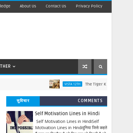
ledge
About Us
Contact Us
Privacy Policy
THER
The Tiger King Words Meaning an
VISTA 12TH
सुविचार
COMMENTS
Self Motivation Lines in Hindi
Self Motivation Lines in HindiSelf
Motivation Lines in Hindiदुनिया जिसे कहते