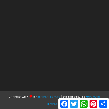
CRAFTED WITH
BY
TEMPLATESYARD
| DISTRIBUTED BY
GOOYAABI
F
T
W
P
S
TEMPLATES
a
w
h
i
h