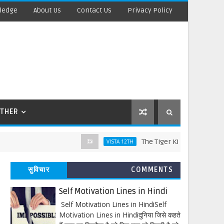
ledge
About Us
Contact Us
Privacy Policy
THER
The Tiger King Words Meaning and 
VISTA 12TH
सुविचार
COMMENTS
Self Motivation Lines in Hindi
Self Motivation Lines in HindiSelf
Motivation Lines in Hindiदुनिया जिसे कहते