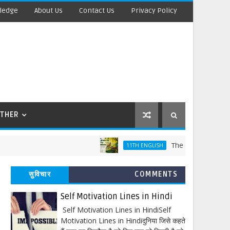
ledge
About Us
Contact Us
Privacy Policy
THER
The Laburnum Top Words M
11TH ENGLISH
सुविचार
COMMENTS
Self Motivation Lines in Hindi
Self Motivation Lines in HindiSelf
Motivation Lines in Hindiदुनिया जिसे कहते