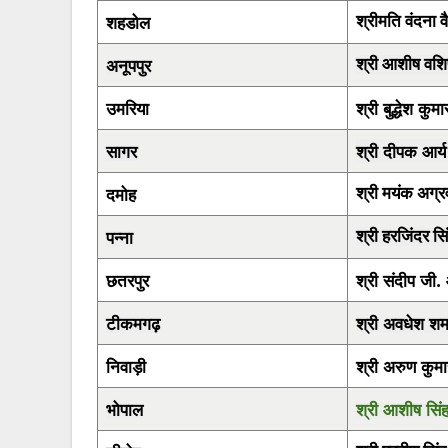
शहडोल
श्रीमति वंदना वै
अनूपपुर
श्री आशीष वशिष
उमरिया
श्री बुद्धेश कुमा
सागर
श्री दीपक आर्
दमोह
श्री मयंक अग्
पन्ना
श्री हरजिंदर सि
छतरपुर
श्री संदीप जी
टीकमगढ़
श्री अवधेश शर्म
निवाड़ी
श्री अरुण कुमा
भोपाल
श्री आशीष सिं