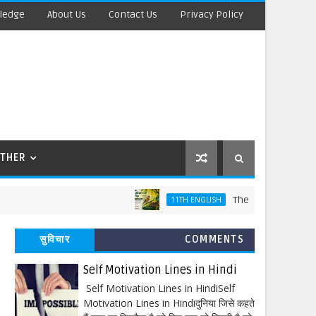
ledge
About Us
Contact Us
Privacy Policy
THER
The Laburnum Top Words M
11TH ENGLISH
सुविचार
COMMENTS
Self Motivation Lines in Hindi
Self Motivation Lines in HindiSelf
Motivation Lines in Hindiदुनिया जिसे कहते