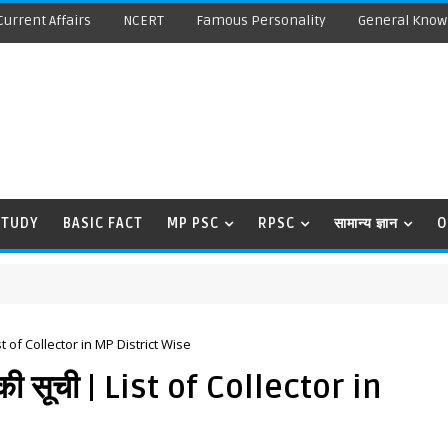
Current Affairs
NCERT
Famous Personality
General Know
STUDY
BASIC FACT
MP PSC
RPSC
सामान्य ज्ञान
O
| List of Collector in MP District Wise
ों की सूची | List of Collector in