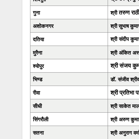
गुना
श्री
तरुण राठ
अशोकनगर
श्री सुभाष कुमार 
श्री संदीप कुम
दतिया
मुरैना
श्री अंकित अस
श्योपुर
श्री संजय कु
भिण्ड
डॉ.
संजीव श्रीव
श्री प्रतिभा 
रीवा
सीधी
श्री साकेत मा
सिंगरौली
श्री अरुण कुमा
सतना
श्री अनुराग वर्म