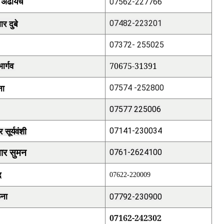
ंह अढायच
07562-227766
ार दुबे
07482-223201
07372- 255025
70675-31391
ार्गव
ीना
07574 -252800
07577 225006
र सूर्यवंशी
07141-230034
मार सुमन
0761-2624100
द
07622-220009
फना
07792-230900
07162-242302