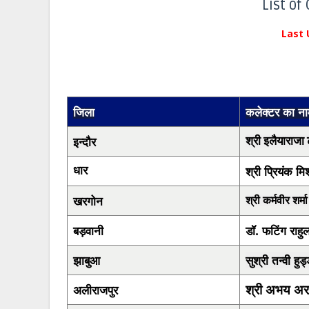
List of
Last Upd
जिला
कलेक्टर का ना
इन्दौर
श्री इलैयाराजा 
श्री प्रियंक मिश
धार
खरगोन
श्री कर्मवीर शर्मा
बड़वानी
डॉ. फटिंग राह
झाबुआ
सुश्री तन्वी हुड
श्री अभय अरव
अलीराजपुर