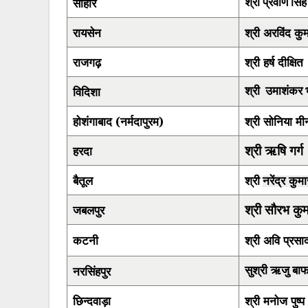
सीहोर
श्री प्रवीण सि
रायसेन
श्री अरविंद कुम
राजगढ़
श्री हर्ष दीक्षित
विदिशा
श्री उमाशंकर भ
होशंगाबाद (नर्मदापुरम)
श्री सोनिया म
श्री ऋषि गर्ग
हरदा
बैतूल
नरेंद्र कुमा
श्री
श्री सौरभ कु
जबलपुर
कटनी
श्री अवि प्रसा
नरसिंहपुर
सुश्री ऋजु बा
छिन्दवाड़ा
श्री मनोज पुष्प