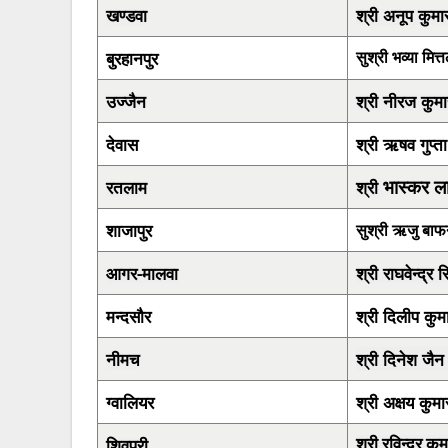
खण्डवा
श्री अनूप कुमा
बुरहानपुर
सुश्री भव्या मित्
उज्जैन
श्री नीरज कुमा
देवास
श्री ऋषव गुप्ता
भास्कर ला
रतलाम
श्री
शाजापुर
सुश्री ऋजु बाफ
आगर-मालवा
श्री राघवेन्द्र स
मन्दसौर
श्री दिलीप कुम
नीमच
श्री दिनेश जै
ग्वालियर
श्री अक्षय कुमा
शिवपुरी
श्री रविन्द्र कु