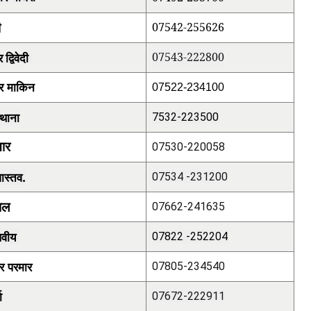
07542-255626
ी
07543-222800
द्विवेदी
ार माकिन
07522-234100
्थाना
7532-223500
मार
07530-220058
ास्तव.
07534 -231200
पाल
07662-241635
लवीय
07822 -252204
र परमार
07805-234540
ा
07672-22291
1